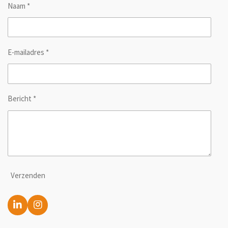
Naam *
E-mailadres *
Bericht *
Verzenden
L
I
i
n
n
s