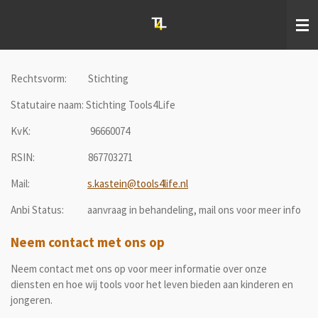
Ga
direct
naar
de
hoofdinhoud
Rechtsvorm: Stichting
Statutaire naam: Stichting Tools4Life
KvK: 96660074
RSIN: 867703271
Mail:
s.kastein@tools4life.nl
Anbi Status: aanvraag in behandeling, mail ons voor meer info
Neem contact met ons op
Neem contact met ons op voor meer informatie over onze
diensten en hoe wij tools voor het leven bieden aan kinderen en
jongeren.